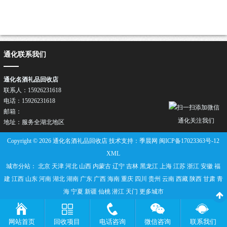
通化联系我们
通化名酒礼品回收店
联系人：15926231618
电话：15926231618
邮箱：
通化关注我们
地址：服务全湖北地区
Copyright © 2026 通化名酒礼品回收店 技术支持：季晨网
闽ICP备17023363号-12
XML
城市分站：
北京
天津
河北
山西
内蒙古
辽宁
吉林
黑龙江
上海
江苏
浙江
安徽
福
建
江西
山东
河南
湖北
湖南
广东
广西
海南
重庆
四川
贵州
云南
西藏
陕西
甘肃
青
海
宁夏
新疆
仙桃
潜江
天门
更多城市
网站首页
回收项目
电话咨询
微信咨询
联系我们