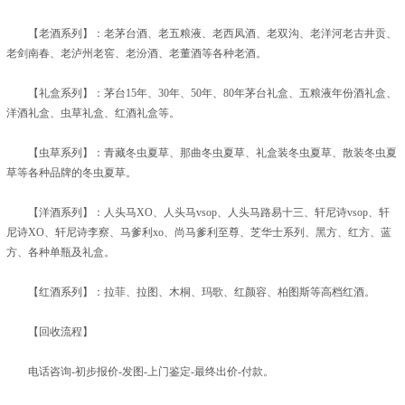
【老酒系列】：老茅台酒、老五粮液、老西凤酒、老双沟、老洋河老古井贡、
老剑南春、老泸州老窖、老汾酒、老董酒等各种老酒。
【礼盒系列】：茅台15年、30年、50年、80年茅台礼盒、五粮液年份酒礼盒、
洋酒礼盒、虫草礼盒、红酒礼盒等。
【虫草系列】：青藏冬虫夏草、那曲冬虫夏草、礼盒装冬虫夏草、散装冬虫夏
草等各种品牌的冬虫夏草。
【洋酒系列】：人头马XO、人头马vsop、人头马路易十三、轩尼诗vsop、轩
尼诗XO、轩尼诗李察、马爹利xo、尚马爹利至尊、芝华士系列、黑方、红方、蓝
方、各种单瓶及礼盒。
【红酒系列】：拉菲、拉图、木桐、玛歌、红颜容、柏图斯等高档红酒。
【回收流程】
电话咨询-初步报价-发图-上门鉴定-最终出价-付款。