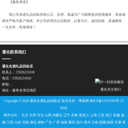
【服务承诺】
我公司承诺礼品回收价格公正、合理。真诚为广大顾客提供热情服务，资金雄
厚并严格为客户保密。本公司的理念以信取胜，以客为主。诚信回收，真诚服务，
一次合作，终身朋友！
通化联系我们
通化名酒礼品回收店
联系人：15926231618
电话：15926231618
邮箱：
通化关注我们
地址：服务全湖北地区
Copyright © 2026 通化名酒礼品回收店 技术支持：季晨网
闽ICP备17023363号-12
XML
城市分站：
北京
天津
河北
山西
内蒙古
辽宁
吉林
黑龙江
上海
江苏
浙江
安徽
福
建
江西
山东
河南
湖北
湖南
广东
广西
海南
重庆
四川
贵州
云南
西藏
陕西
甘肃
青